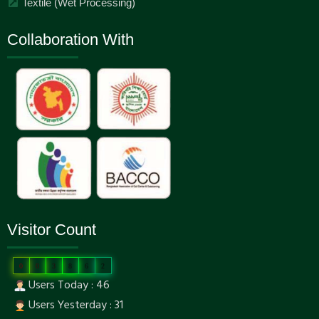
Textile (Wet Processing)
Collaboration With
Visitor Count
0
0
3
8
6
2
Users Today : 46
Users Yesterday : 31