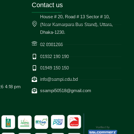
Contact us
House # 20, Road # 13 Sector # 10,
(Near Kamarpara Bus Stand), Uttara,
Dhaka-1230.
02 8981266
01932 190 190
01949 150 150
info@sampi.edu.bd
26 4:18 pm
ssampi50518@gmail.com