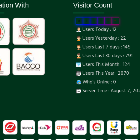
ation With
Visitor Count
0
0
3
7
7
7
Users Today : 12
Users Yesterday : 22
Users Last 7 days : 145
Users Last 30 days : 791
Users This Month : 124
Users This Year : 2870
Who's Online : 0
Server Time : August 7, 20