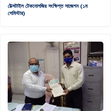
টেক্সটাইল টেকনোলজির সংক্ষিপ্ত সাজেশন (১ম
সেমিস্টার)