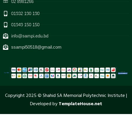
02 8981266
01932 190 190
01949 150 150
info@sampi.edu.bd
ssampi50518@gmail.com
Copyright 2025 © Shahid SA Memorial Polytechnic Institute |
Developed by
TemplateHouse.net