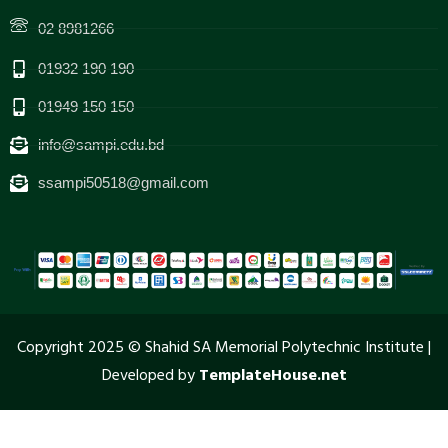
02 8981266
01932 190 190
01949 150 150
info@sampi.edu.bd
ssampi50518@gmail.com
Copyright 2025 © Shahid SA Memorial Polytechnic Institute |
Developed by
TemplateHouse.net