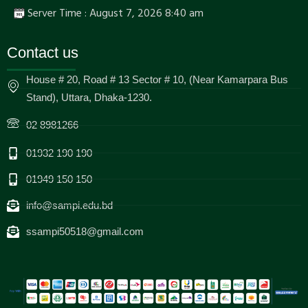
Server Time : August 7, 2026 8:40 am
Contact us
House # 20, Road # 13 Sector # 10, (Near Kamarpara Bus
Stand), Uttara, Dhaka-1230.
02 8981266
01932 190 190
01949 150 150
info@sampi.edu.bd
ssampi50518@gmail.com