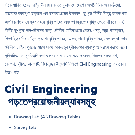
দিকে ধাবিত হচ্ছে। রাষ্ট্র উন্নয়ন বলতে বুঝায় সে দেশের অর্থনৈতিক অবকাঠামো,
যাতায়াত ব্যবস্থা উন্নয়ন এব ইমারতগুলোর উন্নয়ন। ভূ-খন্ড নির্দিষ্ট কিন্তু জনসংখ্যা
অপরিকল্পিতভাবে ক্রমান্বয়ে বৃদ্ধি পাচ্ছে এবং ভবিষ্যতেও বৃদ্ধি পেতে থাকবে। এই
নির্দিষ্ট ভূ-খন্ডে জন-জীবনের জন্য মৌলিক চাহিদাগুলো যেমন: খাদ্য,বস্ত্র, বাসস্থান,
শিক্ষা ইত্যাদির চাহিদা ক্রমশঃ বৃদ্ধি পাচ্ছে। একই সাথে বৃদ্ধি পাচ্ছে বেকারত্ব। তাই
মৌলিক চাহিদা পূরণের সাথে সাথে বেকারত্ব দূরীকরণের ব্যবস্থাও গ্রহণ করতে হবে।
সুনিয়ন্ত্রিত ও সুপরিকল্পিতভাবে নগর বাস-বায়ন, বহুতল ভবন, উন্নত সড়ক পথ,
রেলপথ, ব্রীজ, কালভার্ট, বিমানবন্দর ইত্যাদি নির্মাণে Civil Engineering এর কোন
বিকল্প নাই।
Civil Engineering
পড়তে
প্রয়োজনীয়
ল্যাব
সমূহ
Drawing Lab (45 Drawing Table)
Survey Lab