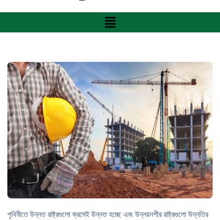
পৃথিবীতে উন্নত রাষ্ট্রগুলো ক্রমেই উন্নত হচ্ছে এবং উন্নয়নশীর রাষ্ট্রগুলো উন্নতির