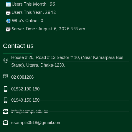
Users This Month : 96
Users This Year : 2842
Who's Online : 0
Server Time : August 6, 2026 3:33 am
Contact us
House # 20, Road # 13 Sector # 10, (Near Kamarpara Bus
Stand), Uttara, Dhaka-1230.
02 8981266
01932 190 190
01949 150 150
info@sampi.edu.bd
ssampi50518@gmail.com