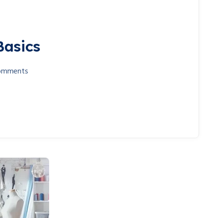
Basics
omments