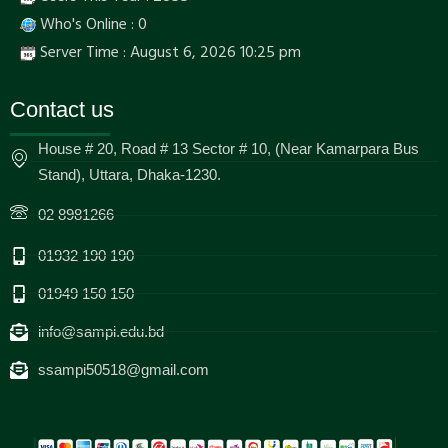
Who's Online : 0
Server Time : August 6, 2026 10:25 pm
Contact us
House # 20, Road # 13 Sector # 10, (Near Kamarpara Bus
Stand), Uttara, Dhaka-1230.
02 8981266
01932 190 190
01949 150 150
info@sampi.edu.bd
ssampi50518@gmail.com