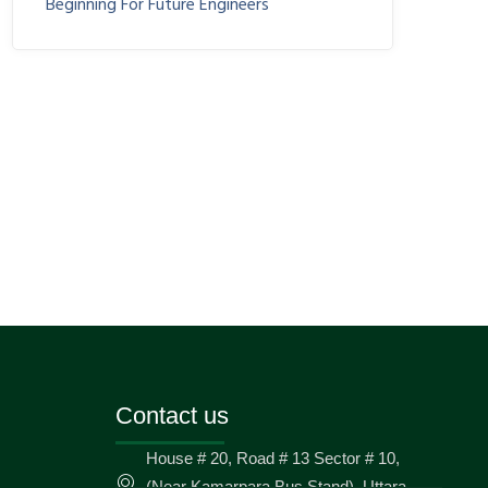
Beginning For Future Engineers
Contact us
House # 20, Road # 13 Sector # 10,
(Near Kamarpara Bus Stand), Uttara,