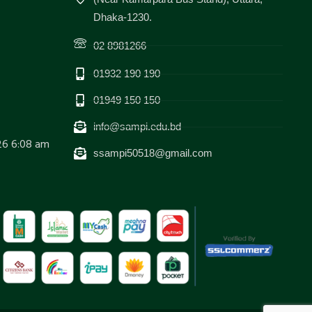
Dhaka-1230.
02 8981266
01932 190 190
01949 150 150
info@sampi.edu.bd
26 6:08 am
ssampi50518@gmail.com