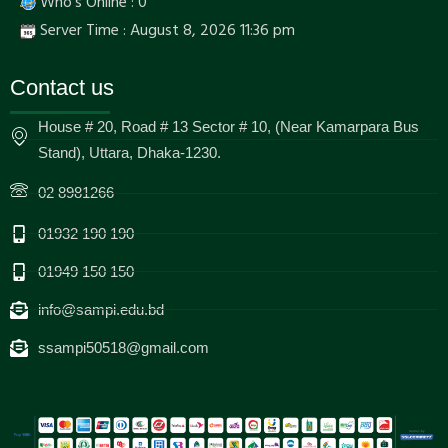
Who's Online : 0
Server Time : August 8, 2026 11:36 pm
Contact us
House # 20, Road # 13 Sector # 10, (Near Kamarpara Bus
Stand), Uttara, Dhaka-1230.
02 8981266
01932 190 190
01949 150 150
info@sampi.edu.bd
ssampi50518@gmail.com