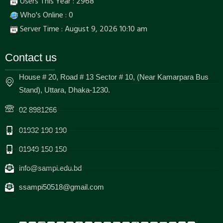
Users This Year : 2968
Who's Online : 0
Server Time : August 9, 2026 10:10 am
Contact us
House # 20, Road # 13 Sector # 10, (Near Kamarpara Bus
Stand), Uttara, Dhaka-1230.
02 8981266
01932 190 190
01949 150 150
info@sampi.edu.bd
ssampi50518@gmail.com