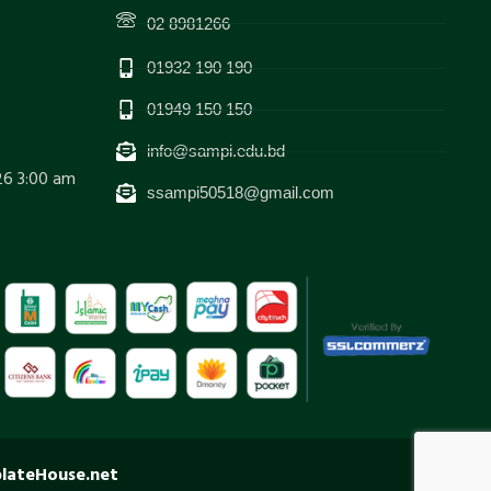
02 8981266
01932 190 190
01949 150 150
info@sampi.edu.bd
26 3:00 am
ssampi50518@gmail.com
lateHouse.net