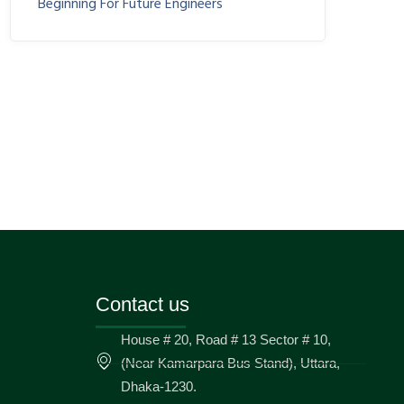
Beginning For Future Engineers
Contact us
House # 20, Road # 13 Sector # 10,
(Near Kamarpara Bus Stand), Uttara,
Dhaka-1230.