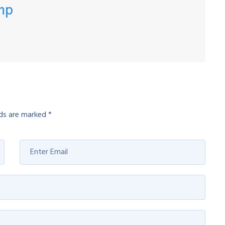
mp
lds are marked
*