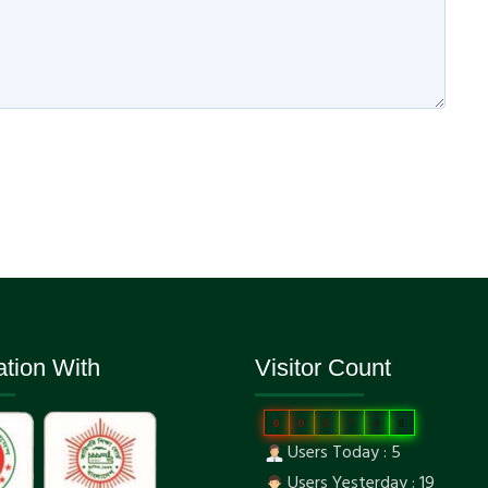
ation With
Visitor Count
0
0
3
7
4
8
Users Today : 5
Users Yesterday : 19