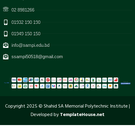
02 8981266
01932 190 190
01949 150 150
info@sampi.edu.bd
ssampi50518@gmail.com
Copyright 2025 © Shahid SA Memorial Polytechnic Institute |
Developed by
TemplateHouse.net