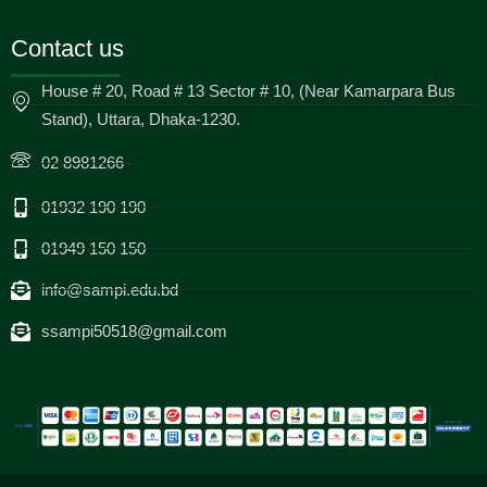
Contact us
House # 20, Road # 13 Sector # 10, (Near Kamarpara Bus
Stand), Uttara, Dhaka-1230.
02 8981266
01932 190 190
01949 150 150
info@sampi.edu.bd
ssampi50518@gmail.com