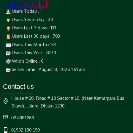
0
0
3
7
8
6
Users Today : 1
Users Yesterday : 20
Users Last 7 days : 133
Users Last 30 days : 783
Users This Month : 133
Users This Year : 2879
Who's Online : 0
Server Time : August 8, 2026 1:51 am
Contact us
House # 20, Road # 13 Sector # 10, (Near Kamarpara Bus
Stand), Uttara, Dhaka-1230.
02 8981266
01932 190 190