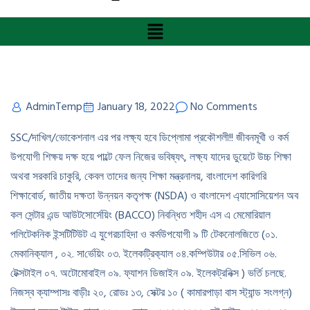
AdminTemp
January 18, 2022
No Comments
SSC/দাখিল/ভোকেশনাল এর পর লক্ষ্য হবে ডিপ্লোমা প্রকৌশলী!! জীবনমূখী ও কর্ম
উপযোগী শিক্ষয় দক্ষ হয়ে পাল্টে ফেল নিজের ভবিষ্যৎ, লক্ষ্য যাদের ডুয়েটে উচ্চ শিক্ষা
অথবা সরকারি চাকুরি, কেবল তাদের জন্য শিক্ষা মন্ত্রনালয়, বাংলাদেশ কারিগরি
শিক্ষাবোর্ড, জাতীয় দক্ষতা উন্নয়ন কতৃপক্ষ (NSDA) ও বাংলাদেশ এ্যাসোসিয়েশন অব
কল সেন্টার এন্ড আউটসোর্সেয়িং (BACCO) নিবন্ধিত শহীদ এস এ মেমোরিয়াল
পলিটেকনিক ইন্সটিটিউট এ যুগেরচাহিদা ও কর্মউপযোগী ৯ টি টেকনোলজিতে (০১.
মেকা‌নিক‌্যাল , ০২. সা‌র্ভেয়িং ০৩. ইলেক‌ট্রিক‌্যাল ০৪.ক‌ম্পিউটার ০৫.সি‌ভিল ০৬.
টেক্সটাইল ০৭. অটোমোবাইল ০৯. ফ্যাশন ডিজাইন ০৯. ইলেকট্রনিক্স ) ভর্তি চলছে.
নিজস্ব ক্যাম্পাসঃ বাড়ীঃ ২০, রোডঃ ১৩, সেক্টর ১০ ( কামারপাড়া বাস স্ট্যান্ড সংলগ্ন)