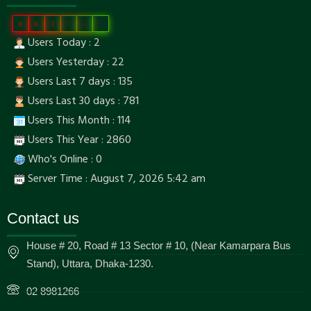
0
0
3
7
6
7
Users Today : 2
Users Yesterday : 22
Users Last 7 days : 135
Users Last 30 days : 781
Users This Month : 114
Users This Year : 2860
Who's Online : 0
Server Time : August 7, 2026 5:42 am
Contact us
House # 20, Road # 13 Sector # 10, (Near Kamarpara Bus
Stand), Uttara, Dhaka-1230.
02 8981266