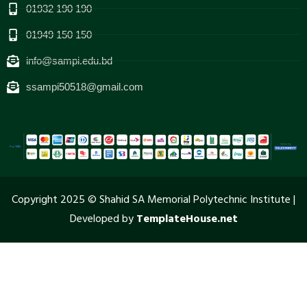
01932 190 190
01949 150 150
info@sampi.edu.bd
ssampi50518@gmail.com
Copyright 2025 © Shahid SA Memorial Polytechnic Institute |
Developed by
TemplateHouse.net