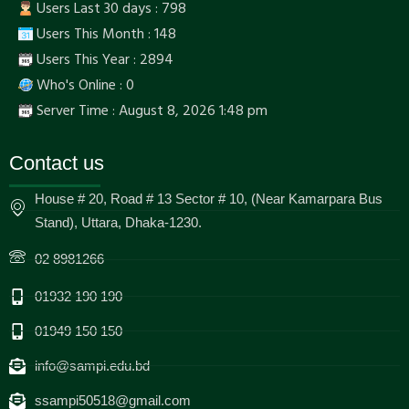
Users Last 30 days : 798
Users This Month : 148
Users This Year : 2894
Who's Online : 0
Server Time : August 8, 2026 1:48 pm
Contact us
House # 20, Road # 13 Sector # 10, (Near Kamarpara Bus
Stand), Uttara, Dhaka-1230.
02 8981266
01932 190 190
01949 150 150
info@sampi.edu.bd
ssampi50518@gmail.com