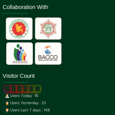
Collaboration With
Visitor Count
0
0
3
8
0
1
Users Today : 16
Users Yesterday : 20
Users Last 7 days : 148