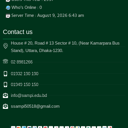
Who's Online : 0
Server Time : August 9, 2026 6:43 am
Contact us
House # 20, Road # 13 Sector # 10, (Near Kamarpara Bus
Stand), Uttara, Dhaka-1230.
02 8981266
01932 190 190
01949 150 150
info@sampi.edu.bd
ssampi50518@gmail.com