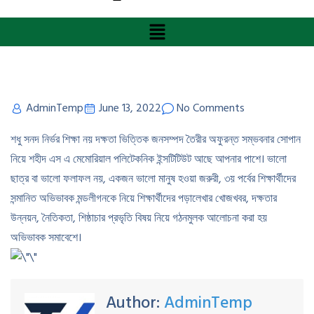
AdminTemp
June 13, 2022
No Comments
শধু সনদ নির্ভর শিক্ষা নয় দক্ষতা ভিত্তিক জনসম্পদ তৈরীর অফুরন্ত সম্ভবনার সোপান
নিয়ে শহীদ এস এ মেমোরিয়াল পলিটেকনিক ইন্সটিটিউট আছে আপনার পাশে। ভালো
ছাত্র বা ভালো ফলাফল নয়, একজন ভালো মানুষ হওয়া জরুরী, ৩য় পর্বের শিক্ষার্থীদের
সন্মানিত অভিভাবক মন্ডলীগনকে নিয়ে শিক্ষার্থীদের পড়ালেখার খোজখবর, দক্ষতার
উন্নয়ন, নৈতিকতা, শিষ্ঠাচার প্রভৃতি বিষয় নিয়ে গঠনমুলক আলোচনা করা হয়
অভিভাবক সমাবেশে।
Author:
AdminTemp