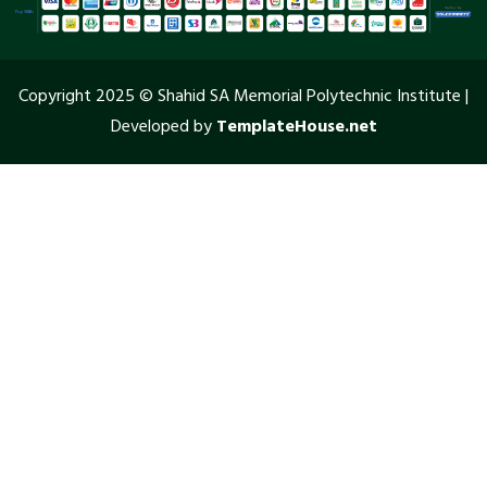
Copyright 2025 © Shahid SA Memorial Polytechnic Institute |
Developed by
TemplateHouse.net